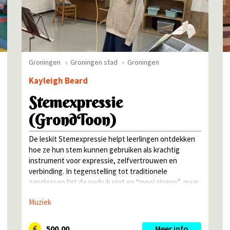
Groningen
Groningen stad
Groningen
Kayleigh Beard
Stemexpressie
(GrondToon)
De leskit Stemexpressie helpt leerlingen ontdekken
hoe ze hun stem kunnen gebruiken als krachtig
instrument voor expressie, zelfvertrouwen en
verbinding. In tegenstelling tot traditionele
zanglessen ligt de nadruk niet op “mooi zingen”, maar
op durven klinken: stevig, zacht, kwetsbaar, speels,
Muziek
500,00
Meer info