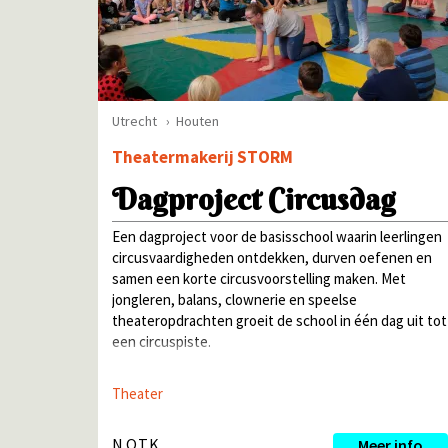
Utrecht
Houten
Theatermakerij STORM
Dagproject Circusdag
Een dagproject voor de basisschool waarin leerlingen
circusvaardigheden ontdekken, durven oefenen en
samen een korte circusvoorstelling maken. Met
jongleren, balans, clownerie en speelse
theateropdrachten groeit de school in één dag uit tot
een circuspiste.
Theater
N.O.T.K.
Meer info