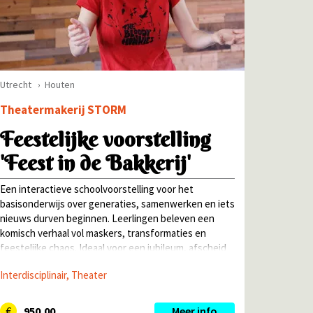
Utrecht
Houten
Theatermakerij STORM
Feestelijke voorstelling
'Feest in de Bakkerij'
Een interactieve schoolvoorstelling voor het
basisonderwijs over generaties, samenwerken en iets
nieuws durven beginnen. Leerlingen beleven een
komisch verhaal vol maskers, transformaties en
feestelijke chaos. Ideaal voor een jubileum, afscheid
of schoolviering.
Interdisciplinair, Theater
950,00
Meer info