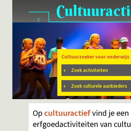
Cultuuracti
Cultuurzoeker voor onderwijs
Zoek activiteiten
Zoek culturele aanbieders
Op
cultuuractief
vind je een
erfgoedactiviteiten van cult