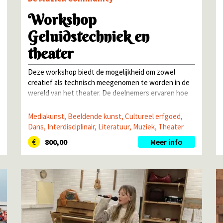
Workshop
Geluidstechniek en
theater
Deze workshop biedt de mogelijkheid om zowel
creatief als technisch meegenomen te worden in de
wereld van het theater. De deelnemers ervaren hoe
het is om te werken achter de schermen, maar ook
hoe het voelt om in de spotlight te staan.
Mediakunst, Beeldende kunst, Cultureel erfgoed,
Dans, Interdisciplinair, Literatuur, Muziek, Theater
800,00
Meer info