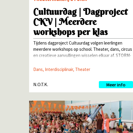
Cultuurdag | Dagproject
CKV | Meerdere
workshops per klas
Tijdens dagproject Cultuurdag volgen leerlingen
meerdere workshops op school. Theater, dans, circus
en creatieve aanvullingen wisselen elkaar af. STORM-
docenten begeleiden veilig en actief. Elke workshop
eindigt met een korte presentatie in de eigen groep.
Dans, Interdisciplinair, Theater
N.O.T.K.
Meer info